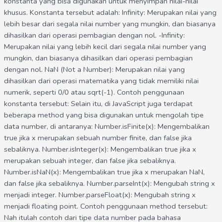
konstanta yang bisa digunakan untuk menyimpan nilai-nilai
khusus. Konstanta tersebut adalah: Infinity: Merupakan nilai yang
lebih besar dari segala nilai number yang mungkin, dan biasanya
dihasilkan dari operasi pembagian dengan nol. -Infinity:
Merupakan nilai yang lebih kecil dari segala nilai number yang
mungkin, dan biasanya dihasilkan dari operasi pembagian
dengan nol. NaN (Not a Number): Merupakan nilai yang
dihasilkan dari operasi matematika yang tidak memiliki nilai
numerik, seperti 0/0 atau sqrt(-1). Contoh penggunaan
konstanta tersebut: Selain itu, di JavaScript juga terdapat
beberapa method yang bisa digunakan untuk mengolah tipe
data number, di antaranya: Number.isFinite(x): Mengembalikan
true jika x merupakan sebuah number finite, dan false jika
sebaliknya. Number.isInteger(x): Mengembalikan true jika x
merupakan sebuah integer, dan false jika sebaliknya.
Number.isNaN(x): Mengembalikan true jika x merupakan NaN,
dan false jika sebaliknya. Number.parseInt(x): Mengubah string x
menjadi integer. Number.parseFloat(x): Mengubah string x
menjadi floating point. Contoh penggunaan method tersebut:
Nah itulah contoh dari tipe data number pada bahasa