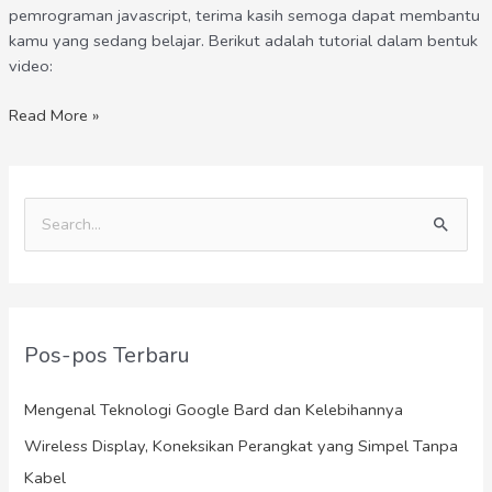
pemrograman javascript, terima kasih semoga dapat membantu
kamu yang sedang belajar. Berikut adalah tutorial dalam bentuk
video:
Read More »
C
a
r
i
Pos-pos Terbaru
u
n
Mengenal Teknologi Google Bard dan Kelebihannya
t
Wireless Display, Koneksikan Perangkat yang Simpel Tanpa
u
Kabel
k