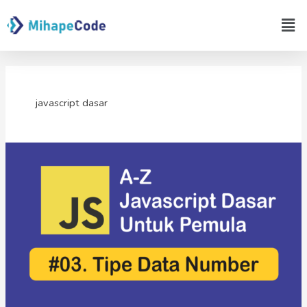
Lewati
Men
ke
konten
javascript dasar
Tipe
Data
Number
Pada
Javascript